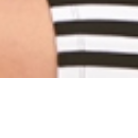
s FOREVER og er den rette at se imod, når det kommer til 
ita i LA, hvilket resulterede i vores nyeste kampagne;
Nike og adidas? Har du levet under en sten? Rita har endd