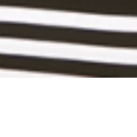
looks, der skiller sig ud og lækker stil.
 IAMJD.
a været i London og flashe sin stil og