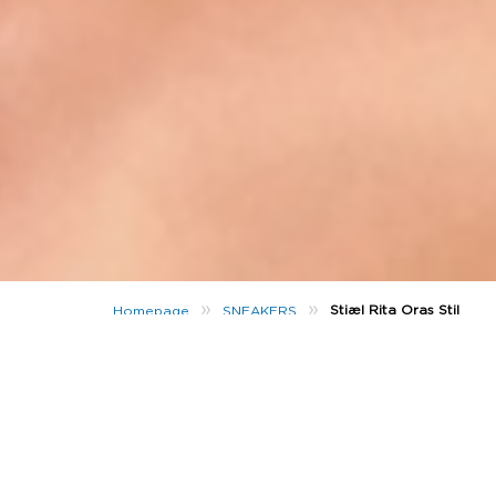
»
»
Stjæl Rita Oras Stil
Homepage
SNEAKERS
Rita Ora har droppet inspiration til outfit
Lige før lockdown slog vi os sammen med R
Har du ikke set Rita i de nyeste looks fra 
smide det hele ud på insta.