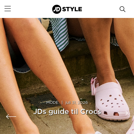
MODE
|
juli 31, 2026
JDs guide til Crocs