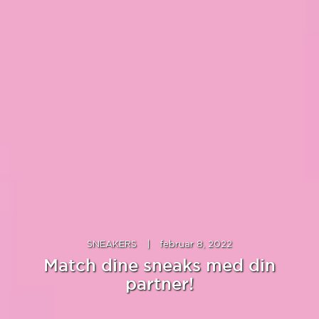
SNEAKERS
|
februar 8, 2022
Match dine sneaks med din
partner!