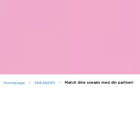
»
»
Match dine sneaks med din partner!
Homepage
SNEAKERS
Valentinsdag nærmer sig, og hvad kunne være
bedre end at fejre det ved at matche skoene med
din partner?
Se vores bedste tips til, hvordan du matcher dine
sko med din partner, eller gå på jagt efter den
perfekte Valentinsdagsgave til din boo ❤️
Samme model