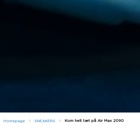
»
»
Kom helt tæt på Air Max 2090
Homepage
SNEAKERS
Det er officielt
Air Max Day
og
Nike
har lige lanceret
deres seneste stjerneskud;
Air Max 2090
. Den viser