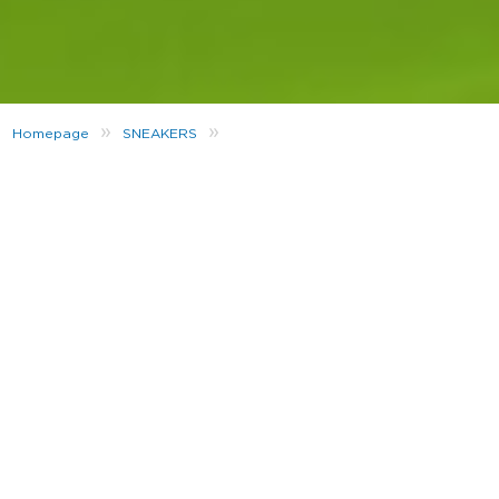
»
»
Homepage
SNEAKERS
BOOST YOUR ROTATION: ADIDAS ORIGINALS ZX 2K BOOST
De landede første gang tilbage i juni og nu er
adidas
Orginals
klar med nye friske colourways på
ZX 2K
Boost
. Udover at introducere modige farver
kommmer den nye kollektion også til hele familien.
Interesseret i at se mere? We’ve got it covered!